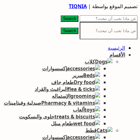
تصميم الموقع بواسطة |
TIQNIA
Search
Search
الرئيسية
الأقسام
كلاب
إكسسوارات
سرير
طعام جاف
البراغيث والقراد
الإستماله
صيدلية وفيتامينات
ألعاب
حلوى والبسكويت
طعام مبلل
قطط
إكسسوارات