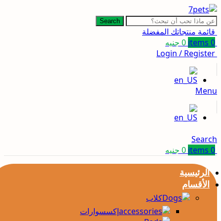
Search
قائمة منتجاتك المفضلة
0
items
0
جنيه
Login / Register
Menu
Search
0
items
0
جنيه
الرئيسية
الأقسام
كلاب
إكسسوارات