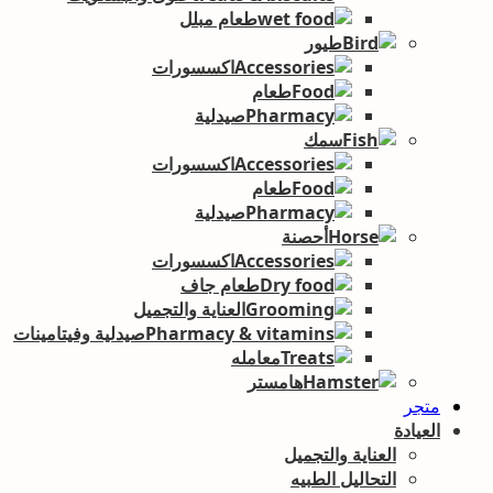
طعام مبلل
طيور
اكسسورات
طعام
صيدلية
سمك
اكسسورات
طعام
صيدلية
أحصنة
اكسسورات
طعام جاف
العناية والتجميل
صيدلية وفيتامينات
معامله
هامستر
متجر
العيادة
العناية والتجميل
التحاليل الطبيه