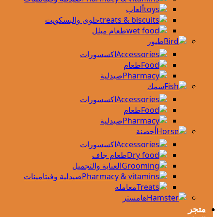
ألعاب
حلوى والبسكويت
طعام مبلل
طيور
اكسسورات
طعام
صيدلية
سمك
اكسسورات
طعام
صيدلية
أحصنة
اكسسورات
طعام جاف
العناية والتجميل
صيدلية وفيتامينات
معامله
هامستر
متجر