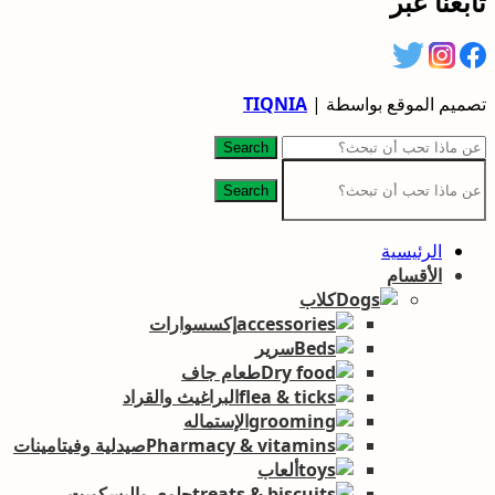
تابعنا عبر
تصميم الموقع بواسطة |
TIQNIA
Search
Search
الرئيسية
الأقسام
كلاب
إكسسوارات
سرير
طعام جاف
البراغيث والقراد
الإستماله
صيدلية وفيتامينات
ألعاب
حلوى والبسكويت