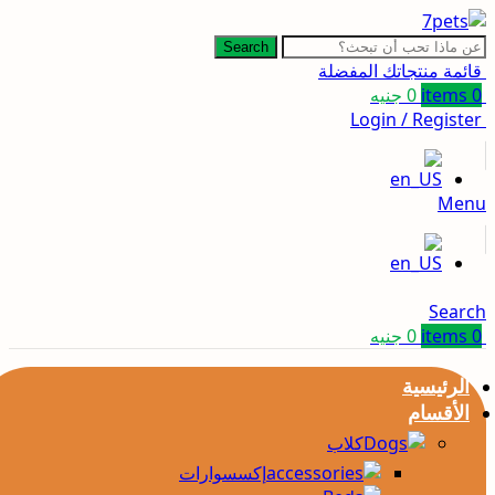
Search
قائمة منتجاتك المفضلة
0
items
0
جنيه
Login / Register
Menu
Search
0
items
0
جنيه
الرئيسية
الأقسام
كلاب
إكسسوارات