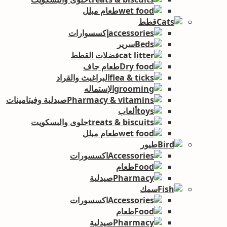
طعام مبلل
قطط
إكسسوارات
سرير
فضلات القطط
طعام جاف
البراغيث والقراد
الإستماله
صيدلية وفيتامينات
ألعاب
حلوى والبسكويت
طعام مبلل
طيور
اكسسورات
طعام
صيدلية
سمك
اكسسورات
طعام
صيدلية