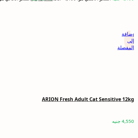
إضافة
إلى
المفضلة
ARION Fresh Adult Cat Sensitive 12kg
4,550
جنيه