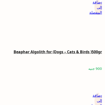
إضافة
إلى
المفضلة
Beaphar Algolith for (Dogs – Cats & Birds )500gr
900
جنيه
إضافة
إلى