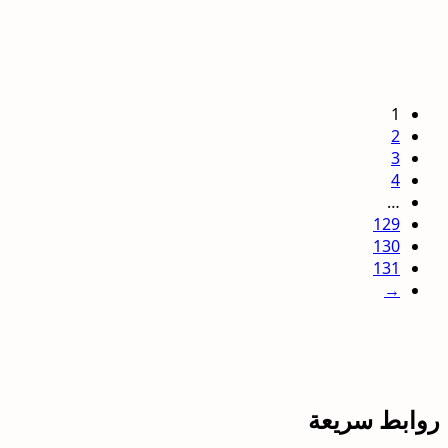
1
2
3
4
…
129
130
131
→
روابط سريعة