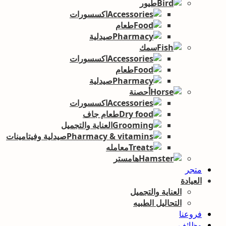
طيور
اكسسورات
طعام
صيدلية
سمك
اكسسورات
طعام
صيدلية
أحصنة
اكسسورات
طعام جاف
العناية والتجميل
صيدلية وفيتامينات
معامله
هامستر
متجر
العيادة
العناية والتجميل
التحاليل الطبيه
فروعنا
وظائف