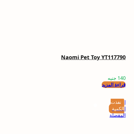
Naomi Pet Toy YT117790
140
جنيه
قراءة المزيد
إضافة
نفذت
إلى
الكمية
المفضلة