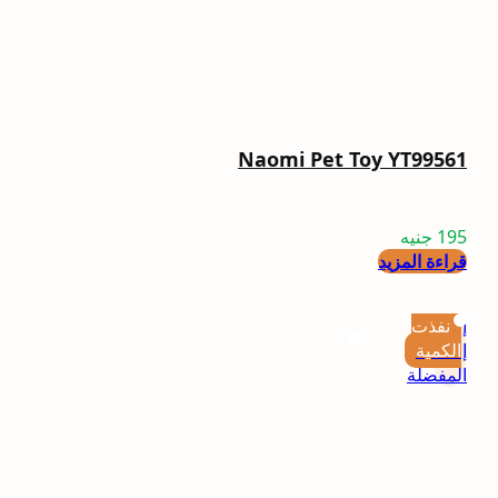
Naomi Pet Toy YT99561
195
جنيه
قراءة المزيد
إضافة
نفذت
إلى
الكمية
المفضلة