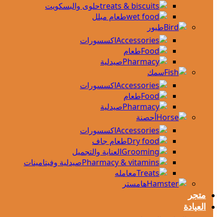
حلوى والبسكويت
طعام مبلل
طيور
اكسسورات
طعام
صيدلية
سمك
اكسسورات
طعام
صيدلية
أحصنة
اكسسورات
طعام جاف
العناية والتجميل
صيدلية وفيتامينات
معامله
هامستر
متجر
العيادة