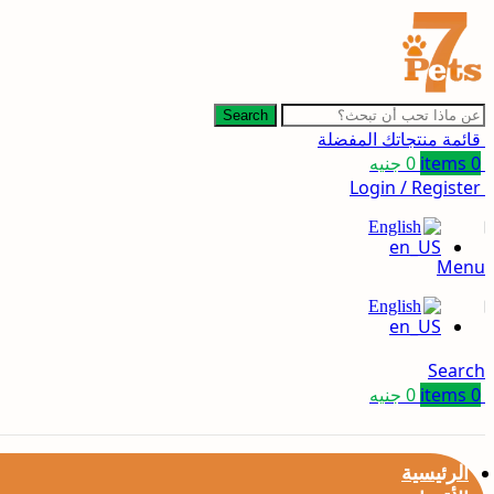
Search
قائمة منتجاتك المفضلة
0
items
0
جنيه
Login / Register
English
Menu
English
Search
0
items
0
جنيه
الرئيسية