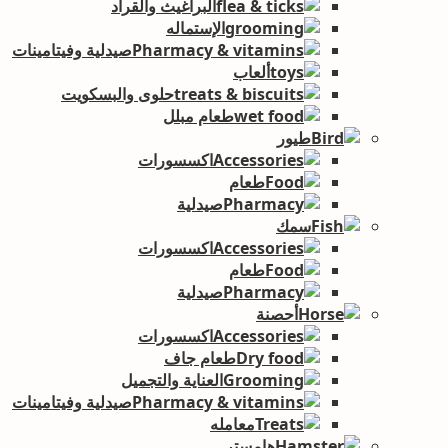
البراغيث والقراد
الإستماله
صيدلية وفيتامينات
ألعاب
حلوى والبسكويت
طعام مبلل
طيور
اكسسورات
طعام
صيدلية
سمك
اكسسورات
طعام
صيدلية
أحصنة
اكسسورات
طعام جاف
العناية والتجميل
صيدلية وفيتامينات
معامله
هامستر