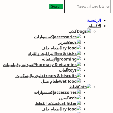
Search
الرئيسية
الأقسام
كلاب
إكسسوارات
سرير
طعام جاف
البراغيث والقراد
الإستماله
صيدلية وفيتامينات
ألعاب
حلوى والبسكويت
طعام مبلل
قطط
إكسسوارات
سرير
فضلات القطط
طعام جاف