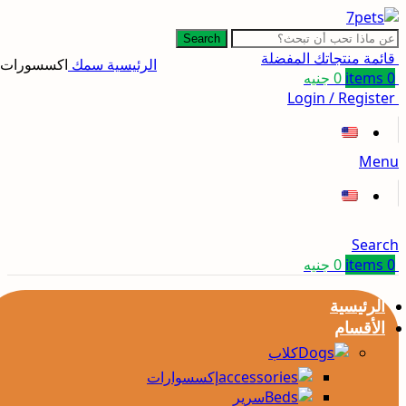
Search
قائمة منتجاتك المفضلة
الرئيسية
سمك
اكسسورات
0
items
0
جنيه
Login / Register
Menu
Search
0
items
0
جنيه
الرئيسية
الأقسام
كلاب
إكسسوارات
سرير