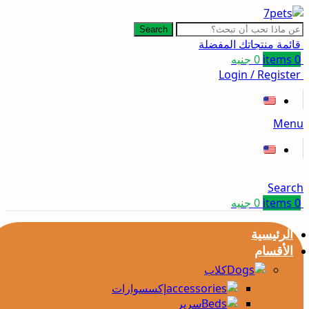
Search
قائمة منتجاتك المفضلة
0
items
0
جنيه
Login / Register
Menu
Search
0
items
0
جنيه
الرئيسية
الأقسام
كلاب
إكسسوارات
سرير