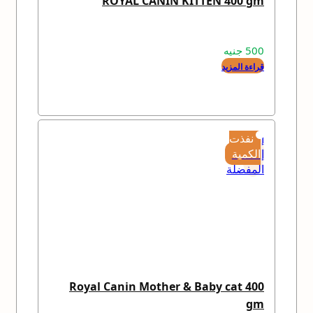
ROYAL CANIN KITTEN 400 gm
500
جنيه
قراءة المزيد
إضافة
نفذت
إلى
الكمية
المفضلة
Royal Canin Mother & Baby cat 400
gm