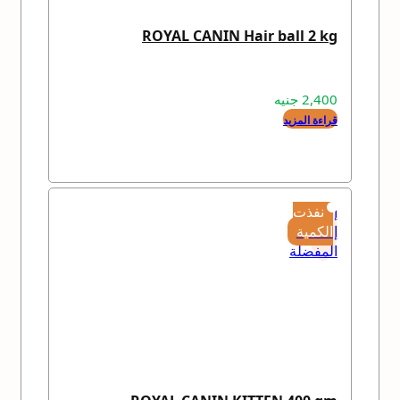
ROYAL CANIN Hair ball 2 kg
2,400
جنيه
قراءة المزيد
إضافة
نفذت
إلى
الكمية
المفضلة