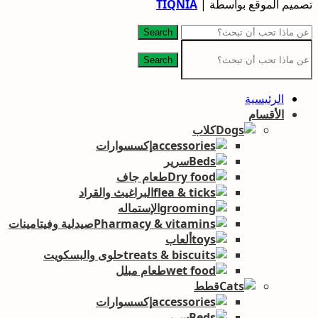
تصميم الموقع بواسطة |
TIQNIA
Search
Search
الرئيسية
الأقسام
كلاب
إكسسوارات
سرير
طعام جاف
البراغيث والقراد
الإستماله
صيدلية وفيتامينات
ألعاب
حلوى والبسكويت
طعام مبلل
قطط
إكسسوارات
سرير