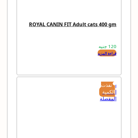
ROYAL CANIN FIT Adult cats 400 gm
120
جنيه
قراءة المزيد
إضافة
نفذت
إلى
الكمية
المفضلة