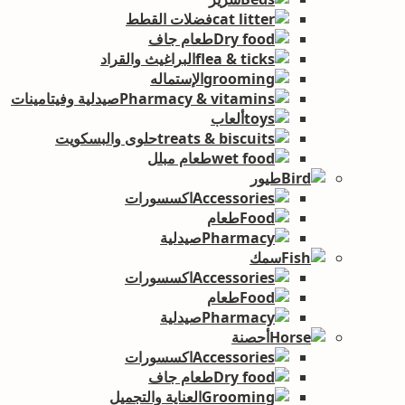
فضلات القطط
طعام جاف
البراغيث والقراد
الإستماله
صيدلية وفيتامينات
ألعاب
حلوى والبسكويت
طعام مبلل
طيور
اكسسورات
طعام
صيدلية
سمك
اكسسورات
طعام
صيدلية
أحصنة
اكسسورات
طعام جاف
العناية والتجميل