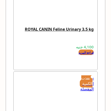
ROYAL CANIN Feline Urinary 3.5 kg
4,100
جنيه
قراءة المزيد
إضافة
نفذت
إلى
الكمية
المفضلة