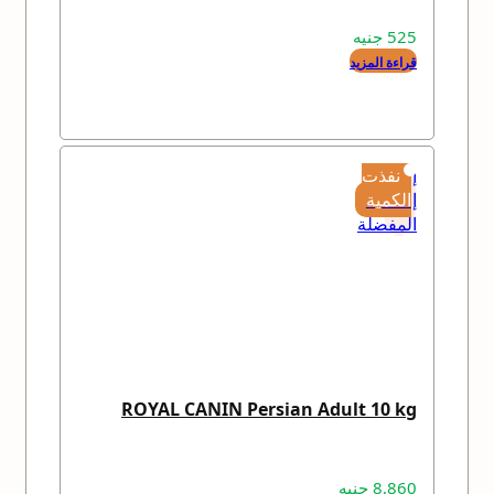
525
جنيه
قراءة المزيد
إضافة
نفذت
إلى
الكمية
المفضلة
ROYAL CANIN Persian Adult 10 kg
8,860
جنيه