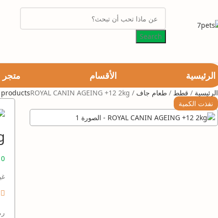
Search
الرئيسية
الأقسام
متجر
الرئيسية
قطط
طعام جاف
ROYAL CANIN AGEING +12 2kg
 products
نفذت الكمية
g
10
غي
رم