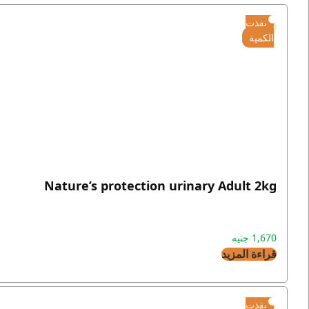
نفذت
الكمية
Nature’s protection urinary Adult 2kg
1,670
جنيه
قراءة المزيد
نفذت