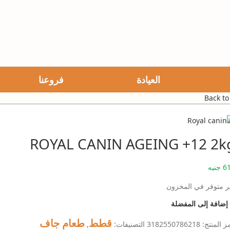
العيادة
فروعنا
Back to
ROYAL CANIN AGEING +12 2k
6
جنيه
ر متوفر في المخزون
إضافة إلى المفضلة
قطط
طعام جاف
ز المنتج:
3182550786218
التصنيفات:
,