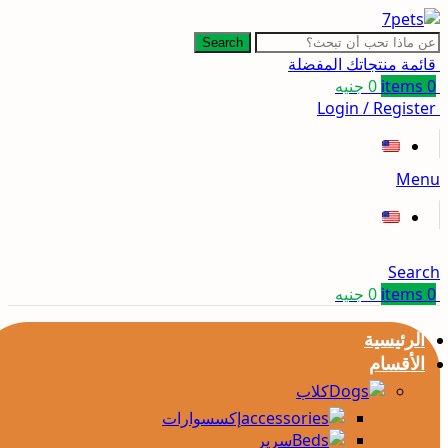
Search
قائمة منتجاتك المفضلة
0
items
0
جنيه
Login / Register
Menu
Search
0
items
0
جنيه
الرئيسية
الأقسام
كلاب
إكسسوارات
سرير