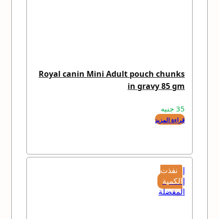
Royal canin Mini Adult pouch chunks
in gravy 85 gm
35
جنيه
قراءة المزيد
إضافة
نفذت
إلى
الكمية
المفضلة