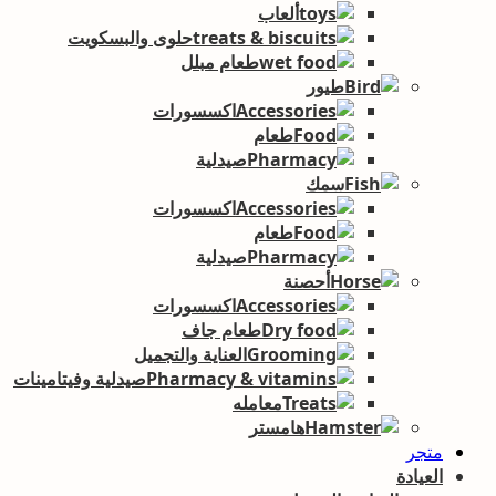
ألعاب
حلوى والبسكويت
طعام مبلل
طيور
اكسسورات
طعام
صيدلية
سمك
اكسسورات
طعام
صيدلية
أحصنة
اكسسورات
طعام جاف
العناية والتجميل
صيدلية وفيتامينات
معامله
هامستر
متجر
العيادة