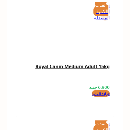
إضافة
نفذت
إلى
الكمية
المفضلة
Royal Canin Medium Adult 15kg
6,900
جنيه
قراءة المزيد
إضافة
نفذت