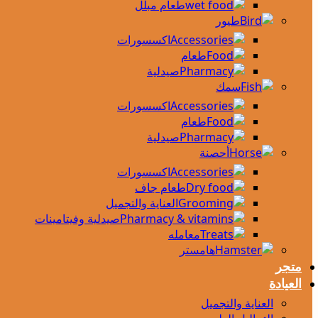
طعام مبلل
طيور
اكسسورات
طعام
صيدلية
سمك
اكسسورات
طعام
صيدلية
أحصنة
اكسسورات
طعام جاف
العناية والتجميل
صيدلية وفيتامينات
معامله
هامستر
متجر
العيادة
العناية والتجميل