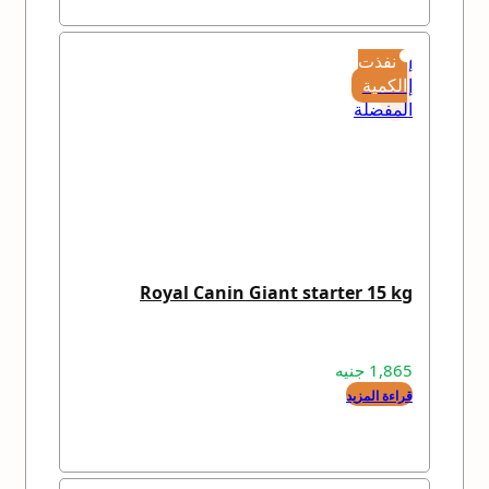
إضافة
نفذت
إلى
الكمية
المفضلة
Royal Canin Giant starter 15 kg
1,865
جنيه
قراءة المزيد