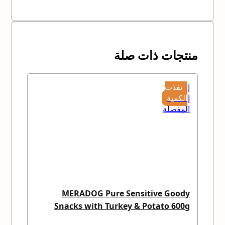
منتجات ذات صلة
إضافة
نفذت
إلى
الكمية
المفضلة
MERADOG Pure Sensitive Goody
Snacks with Turkey & Potato 600g