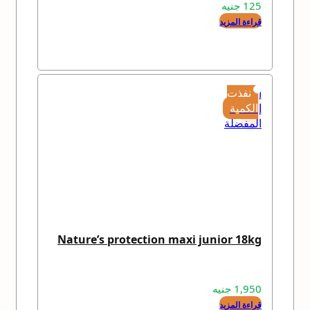
125
جنيه
قراءة المزيد
إضافة
نفذت
إلى
الكمية
المفضلة
Nature’s protection maxi junior 18kg
1,950
جنيه
قراءة المزيد