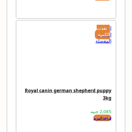
إضافة
نفذت
إلى
الكمية
المفضلة
Royal canin german shepherd puppy
3kg
2,085
جنيه
قراءة المزيد