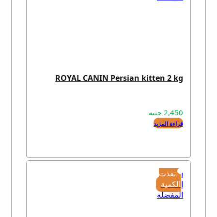
ROYAL CANIN Persian kitten 2 kg
2,450
جنيه
قراءة المزيد
إضافة
نفذت
إلى
الكمية
المفضلة