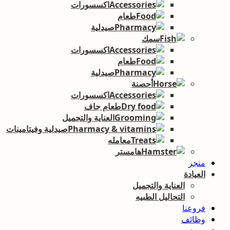
اكسسورات
طعام
صيدلية
سمك
اكسسورات
طعام
صيدلية
أحصنة
اكسسورات
طعام جاف
العناية والتجميل
صيدلية وفيتامينات
معامله
هامستر
متجر
العيادة
العناية والتجميل
التحاليل الطبيه
فروعنا
وظائف