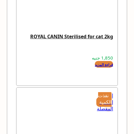
ROYAL CANIN Sterilised for cat 2kg
1,850
جنيه
قراءة المزيد
إضافة
نفذت
إلى
الكمية
المفضلة