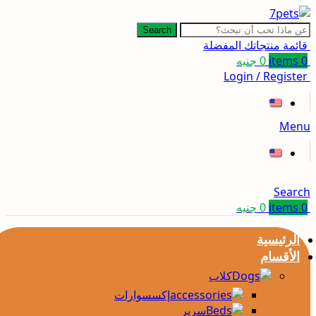
Search
قائمة منتجاتك المفضلة
0
items
0
جنيه
Login / Register
Menu
Search
0
items
0
جنيه
الرئيسية
الأقسام
كلاب
إكسسوارات
سرير