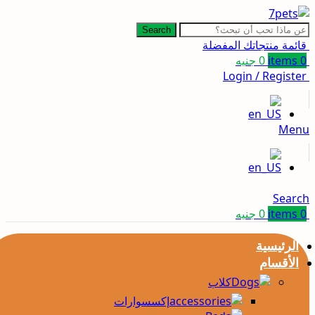
Search
قائمة منتجاتك المفضلة
0
items
0
جنيه
Login / Register
Menu
Search
0
items
0
جنيه
الرئيسية
الأقسام
كلاب
إكسسوارات