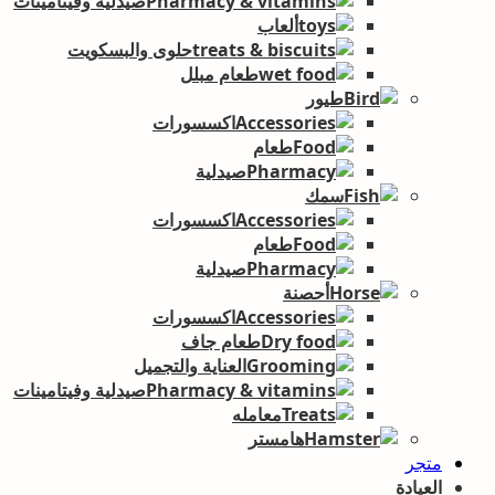
صيدلية وفيتامينات
ألعاب
حلوى والبسكويت
طعام مبلل
طيور
اكسسورات
طعام
صيدلية
سمك
اكسسورات
طعام
صيدلية
أحصنة
اكسسورات
طعام جاف
العناية والتجميل
صيدلية وفيتامينات
معامله
هامستر
متجر
العيادة