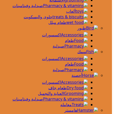
الإستماله
صيدلية وفيتامينات
ألعاب
حلوى والبسكويت
طعام مبلل
طيور
اكسسورات
طعام
صيدلية
سمك
اكسسورات
طعام
صيدلية
أحصنة
اكسسورات
طعام جاف
العناية والتجميل
صيدلية وفيتامينات
معامله
هامستر