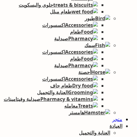
حلوى والبسكويت
طعام مبلل
طيور
اكسسورات
طعام
صيدلية
سمك
اكسسورات
طعام
صيدلية
أحصنة
اكسسورات
طعام جاف
العناية والتجميل
صيدلية وفيتامينات
معامله
هامستر
متجر
العيادة
العناية والتجميل