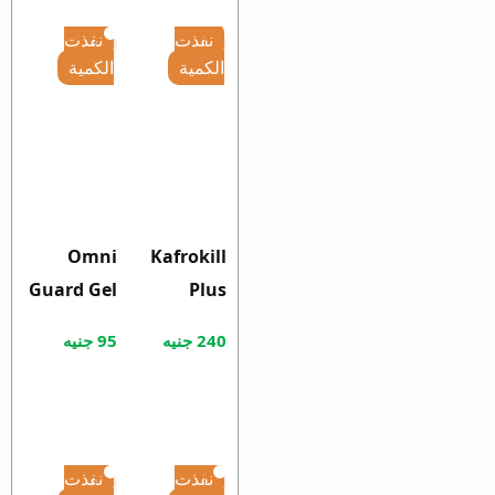
Covid19
نفذت
نفذت
250ml
الكمية
الكمية
Omni
Kafrokill
Guard Gel
Plus
Safe &
200ml
240
جنيه
95
جنيه
Powerful
insecticid
al
Emolient
نفذت
نفذت
Gel 25g