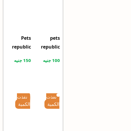
Pets
pets
republic
republic
Tangle
flea and
100
جنيه
150
جنيه
remover
tick spray
For cats &
for cats
Dogs
125 ml
250ml
نفذت
نفذت
الكمية
الكمية