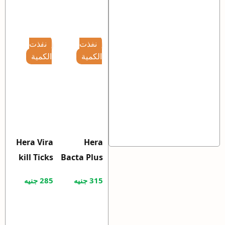
(Ticks -
sensitive
Fleas-
skin( Fleas
Mites)
– Ticks –
نفذت
نفذت
250ml
Mites)
الكمية
الكمية
250ml
Hera Vira
Hera
kill Ticks
Bacta Plus
Fleas
Sterilizer
315
جنيه
285
جنيه
parvo
kill Ticks
Covid19
Fleas
250ml
Parvo