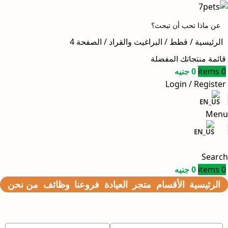
الرئيسية
قطط
البراغيث والقراد
الصفحة 4
Search
قائمة منتجاتك المفضلة
0
items
0
جنيه
Login / Register
Menu
Search
0
items
0
جنيه
الرئيسية
الأقسام
متجر
العيادة
فروعنا
وظائف
من نحن