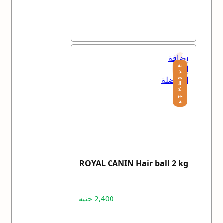
قراءة المزيد
إضافة
نف
إلى
ذ
ت
المفضلة
ال
ك
مي
ة
ROYAL CANIN Hair ball 2 kg
2,400
جنيه
قراءة المزيد