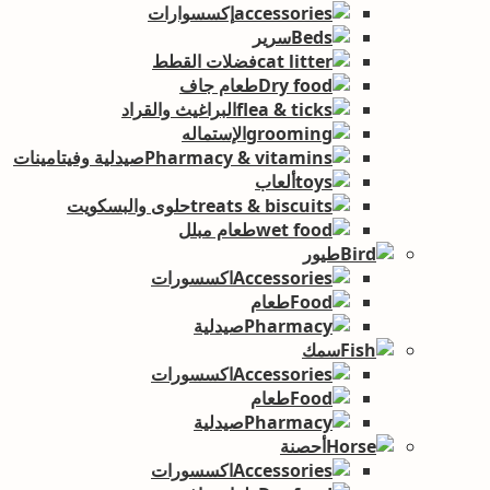
إكسسوارات
سرير
فضلات القطط
طعام جاف
البراغيث والقراد
الإستماله
صيدلية وفيتامينات
ألعاب
حلوى والبسكويت
طعام مبلل
طيور
اكسسورات
طعام
صيدلية
سمك
اكسسورات
طعام
صيدلية
أحصنة
اكسسورات