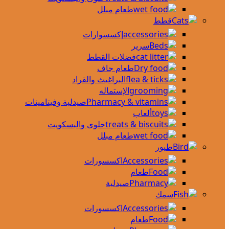
طعام مبلل
قطط
إكسسوارات
سرير
فضلات القطط
طعام جاف
البراغيث والقراد
الإستماله
صيدلية وفيتامينات
ألعاب
حلوى والبسكويت
طعام مبلل
طيور
اكسسورات
طعام
صيدلية
سمك
اكسسورات
طعام