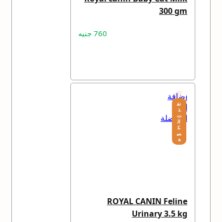
300 gm
760
جنيه
قراءة المزيد
إضافة
نف
إلى
ذ
ت
المفضلة
ال
ك
مي
ة
ROYAL CANIN Feline
Urinary 3.5 kg