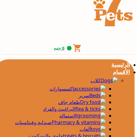
0
جنيه
الرئيسية
الأقسام
كلاب
إكسسوارات
سرير
طعام جاف
البراغيث والقراد
الإستماله
صيدلية وفيتامينات
ألعاب
حلوى والبسكويت