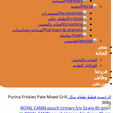
صيدلية
أحصنة
اكسسورات
طعام جاف
العناية والتجميل
صيدلية وفيتامينات
معامله
هامستر
متجر
العيادة
العناية والتجميل
التحاليل الطبيه
فروعنا
وظائف
من نحن
الرئيسية
قطط
طعام مبلل
Purina Friskies Pate Mixed Grill
368g