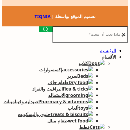
تصميم الموقع بواسطة |
TIQNIA
الرئيسية
الأقسام
كلاب
إكسسوارات
سرير
طعام جاف
البراغيث والقراد
الإستماله
صيدلية وفيتامينات
ألعاب
حلوى والبسكويت
طعام مبلل
قطط