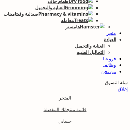
طعام جاف
العناية والتجميل
صيدلية وفيتامينات
معامله
هامستر
متجر
العيادة
العناية والتجميل
التحاليل الطبيه
فروعنا
وظائف
من نحن
سلة التسوق
إغلاق
المتجر
قائمة منتجاتك المفضلة
حسابي