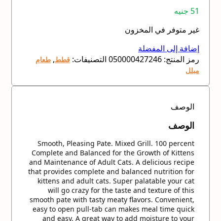
51
جنيه
غير متوفر في المخزون
إضافة إلى المفضلة
رمز المنتج:
050000427246
التصنيفات:
,
قطط
طعام
مبلل
الوصف
الوصف
Smooth, Pleasing Pate. Mixed Grill. 100 percent
Complete and Balanced for the Growth of Kittens
and Maintenance of Adult Cats. A delicious recipe
that provides complete and balanced nutrition for
kittens and adult cats. Super palatable your cat
will go crazy for the taste and texture of this
smooth pate with tasty meaty flavors. Convenient,
easy to open pull-tab can makes meal time quick
and easy. A great way to add moisture to your