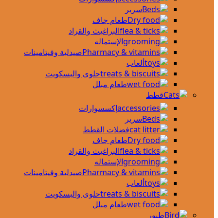
سرير
طعام جاف
البراغيث والقراد
الإستماله
صيدلية وفيتامينات
ألعاب
حلوى والبسكويت
طعام مبلل
قطط
إكسسوارات
سرير
فضلات القطط
طعام جاف
البراغيث والقراد
الإستماله
صيدلية وفيتامينات
ألعاب
حلوى والبسكويت
طعام مبلل
طيور