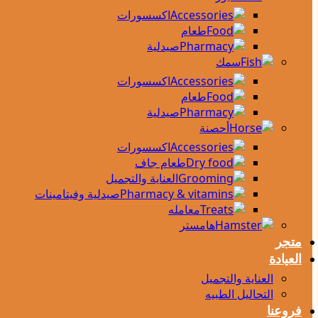
اكسسورات
طعام
صيدلية
سمك
اكسسورات
طعام
صيدلية
أحصنة
اكسسورات
طعام جاف
العناية والتجميل
صيدلية وفيتامينات
معامله
هامستر
متجر
العيادة
العناية والتجميل
التحاليل الطبيه
فروعنا