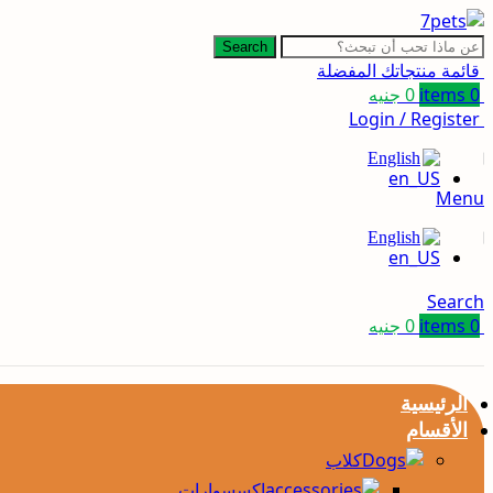
Search
قائمة منتجاتك المفضلة
0
items
0
جنيه
Login / Register
English
Menu
English
Search
0
items
0
جنيه
الرئيسية
الأقسام
كلاب
إكسسوارات