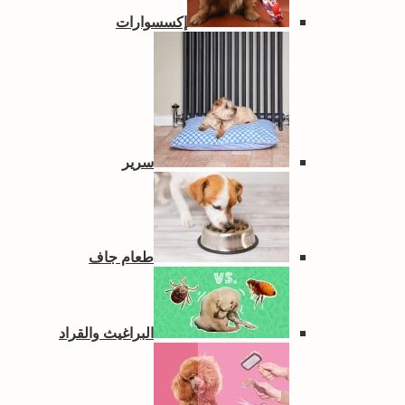
إكسسوارات
سرير
طعام جاف
البراغيث والقراد