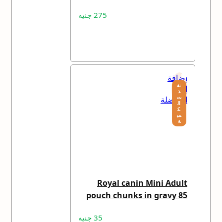
275
جنيه
قراءة المزيد
إضافة
نف
إلى
ذ
ت
المفضلة
ال
ك
مي
ة
Royal canin Mini Adult
pouch chunks in gravy 85
gm
35
جنيه