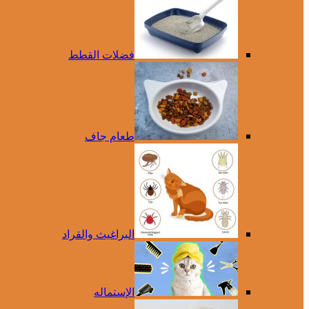
فضلات القطط
طعام جاف
البراغيث والقراد
الإستماله