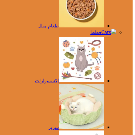
طعام مبلل
قطط
إكسسوارات
سرير