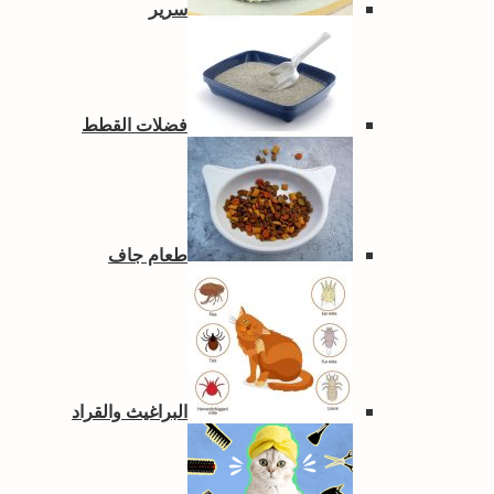
سرير
فضلات القطط
طعام جاف
البراغيث والقراد