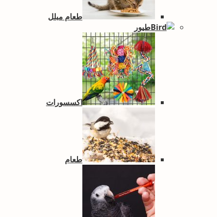
طعام مبلل
طيور
اكسسورات
طعام