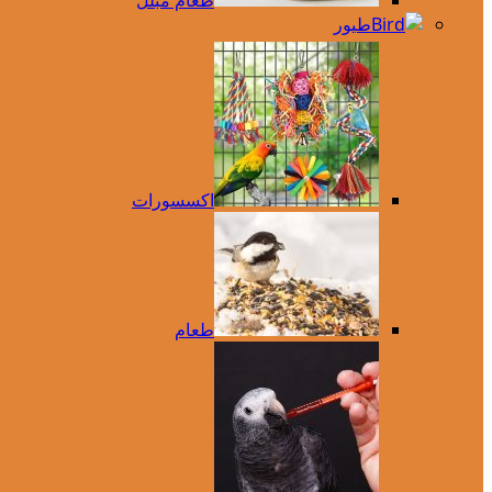
طعام مبلل
طيور
اكسسورات
طعام