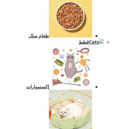
طعام مبلل
قطط
إكسسوارات