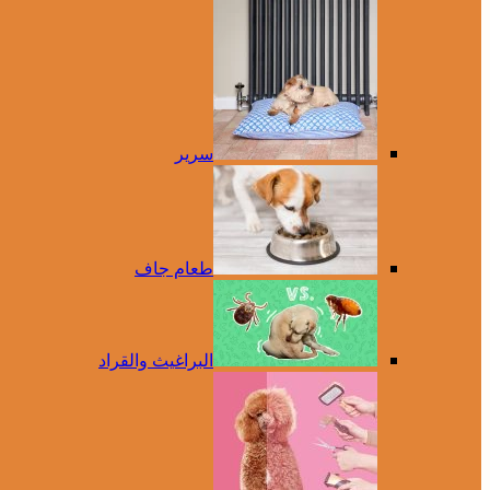
سرير
طعام جاف
البراغيث والقراد