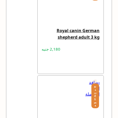
Royal canin German
shepherd adult 3 kg
2,180
جنيه
قراءة المزيد
إضافة
نف
إلى
ذ
ت
المفضلة
ال
ك
مي
ة