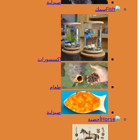
صيدلية
سمك
اكسسورات
طعام
صيدلية
أحصنة