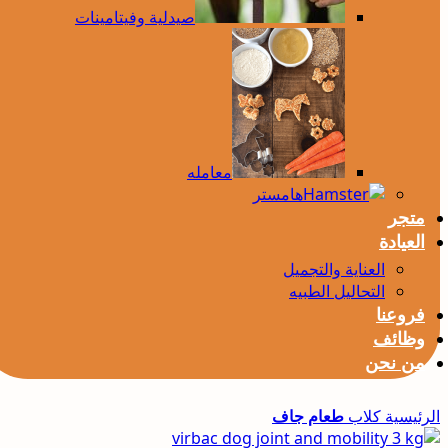
صيدلية وفيتامينات
معامله
هامستر
متجر
العيادة
العناية والتجميل
التحاليل الطبيه
فروعنا
وظائف
من نحن
الرئيسية
كلاب
طعام جاف