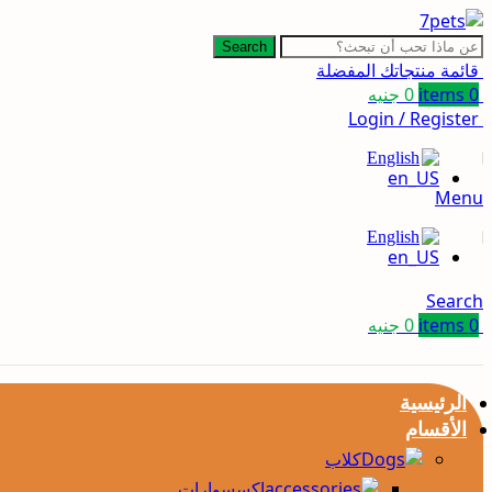
Search
قائمة منتجاتك المفضلة
0
items
0
جنيه
Login / Register
English
Menu
English
Search
0
items
0
جنيه
الرئيسية
الأقسام
كلاب
إكسسوارات