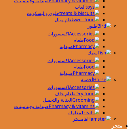
صيدلية وفيتامينات
ألعاب
حلوى والبسكويت
طعام مبلل
طيور
اكسسورات
طعام
صيدلية
سمك
اكسسورات
طعام
صيدلية
أحصنة
اكسسورات
طعام جاف
العناية والتجميل
صيدلية وفيتامينات
معامله
هامستر
متجر