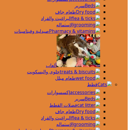
سرير
طعام جاف
البراغيث والقراد
الإستماله
صيدلية وفيتامينات
ألعاب
حلوى والبسكويت
طعام مبلل
قطط
إكسسوارات
سرير
فضلات القطط
طعام جاف
البراغيث والقراد
الإستماله