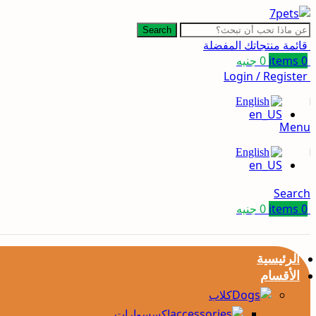
Search
قائمة منتجاتك المفضلة
0
items
0
جنيه
Login / Register
English
Menu
English
Search
0
items
0
جنيه
الرئيسية
الأقسام
كلاب
إكسسوارات