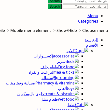
Search
Search
Menu
Categories
bile -> Mobile menu element -> Show/Hide -> Choose menu
الرئيسية
الأقسام
كلاب
إكسسوارات
سرير
طعام جاف
البراغيث والقراد
الإستماله
صيدلية وفيتامينات
ألعاب
حلوى والبسكويت
طعام مبلل
قطط