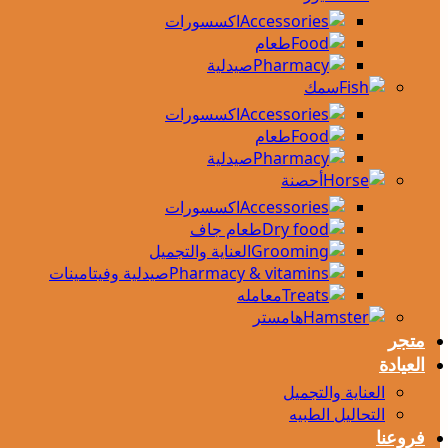
اكسسورات
طعام
صيدلية
سمك
اكسسورات
طعام
صيدلية
أحصنة
اكسسورات
طعام جاف
العناية والتجميل
صيدلية وفيتامينات
معامله
هامستر
متجر
العيادة
العناية والتجميل
التحاليل الطبيه
فروعنا