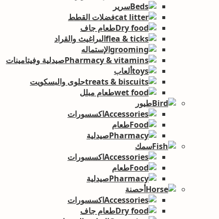
سرير
فضلات القطط
طعام جاف
البراغيث والقراد
الإستماله
صيدلية وفيتامينات
ألعاب
حلوى والبسكويت
طعام مبلل
طيور
اكسسورات
طعام
صيدلية
سمك
اكسسورات
طعام
صيدلية
أحصنة
اكسسورات
طعام جاف