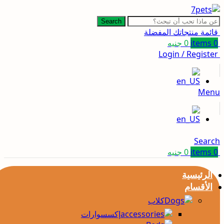
Search
قائمة منتجاتك المفضلة
0
items
0
جنيه
Login / Register
Menu
Search
0
items
0
جنيه
الرئيسية
الأقسام
كلاب
إكسسوارات