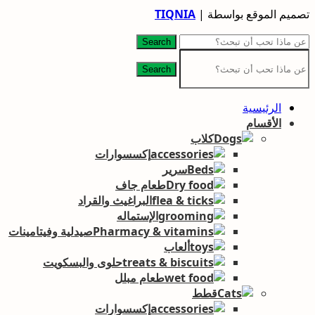
تصميم الموقع بواسطة |
TIQNIA
Search
Search
الرئيسية
الأقسام
كلاب
إكسسوارات
سرير
طعام جاف
البراغيث والقراد
الإستماله
صيدلية وفيتامينات
ألعاب
حلوى والبسكويت
طعام مبلل
قطط
إكسسوارات