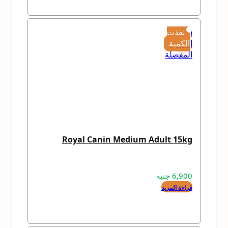
إضافة
نفذت
إلى
الكمية
المفضلة
Royal Canin Medium Adult 15kg
6,900
جنيه
قراءة المزيد