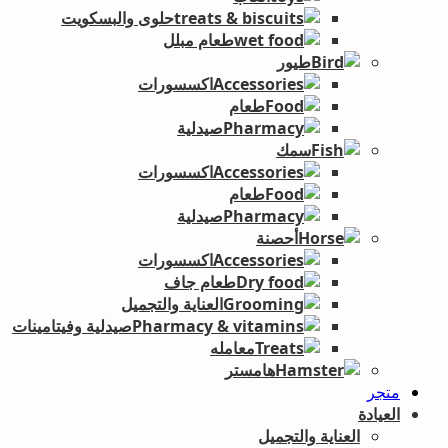
حلوى والبسكويت
طعام مبلل
طيور
اكسسورات
طعام
صيدلية
سمك
اكسسورات
طعام
صيدلية
أحصنة
اكسسورات
طعام جاف
العناية والتجميل
صيدلية وفيتامينات
معامله
هامستر
متجر
العيادة
العناية والتجميل