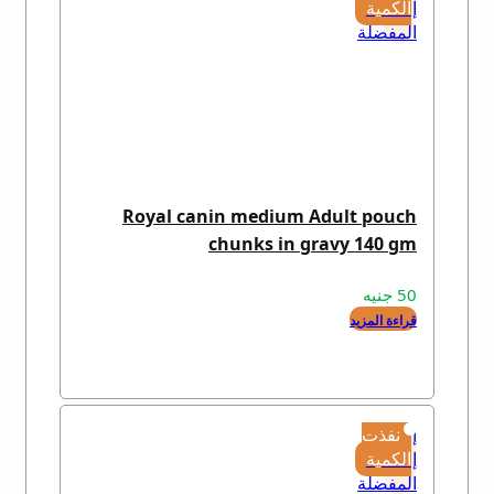
إلى
الكمية
المفضلة
Royal canin medium Adult pouch
chunks in gravy 140 gm
50
جنيه
قراءة المزيد
إضافة
نفذت
إلى
الكمية
المفضلة