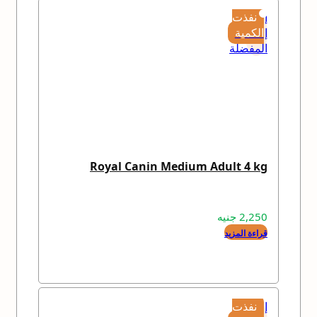
إضافة
نفذت
إلى
الكمية
المفضلة
Royal Canin Medium Adult 4 kg
2,250
جنيه
قراءة المزيد
إضافة
نفذت