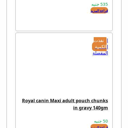
535
جنيه
قراءة المزيد
إضافة
نفذت
إلى
الكمية
المفضلة
Royal canin Maxi adult pouch chunks
in gravy 140gm
50
جنيه
قراءة المزيد