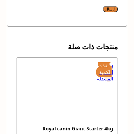
منتجات ذات صلة
إضافة
نفذت
إلى
الكمية
المفضلة
Royal canin Giant Starter 4kg