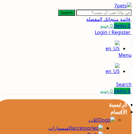
Search
قائمة منتجاتك المفضلة
0
items
0
جنيه
Login / Register
Menu
Search
0
items
0
جنيه
الرئيسية
الأقسام
كلاب
إكسسوارات