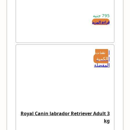
795
جنيه
قراءة المزيد
إضافة
نفذت
إلى
الكمية
المفضلة
Royal Canin labrador Retriever Adult 3
kg