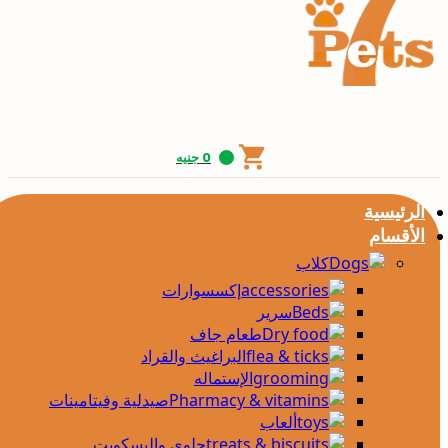
0
جنيه
الرئيسية
الأقسام
كلاب
إكسسوارات
سرير
طعام جاف
البراغيث والقراد
الإستماله
صيدلية وفيتامينات
ألعاب
حلوى والبسكويت