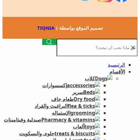
تصميم الموقع بواسطة |
TIQNIA
الرئيسية
الأقسام
كلاب
إكسسوارات
سرير
طعام جاف
البراغيث والقراد
الإستماله
صيدلية وفيتامينات
ألعاب
حلوى والبسكويت