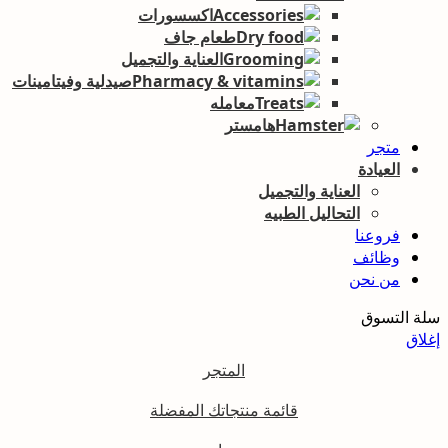
اكسسورات
طعام جاف
العناية والتجميل
صيدلية وفيتامينات
معامله
هامستر
متجر
العيادة
العناية والتجميل
التحاليل الطبيه
فروعنا
وظائف
من نحن
سلة التسوق
إغلاق
المتجر
قائمة منتجاتك المفضلة