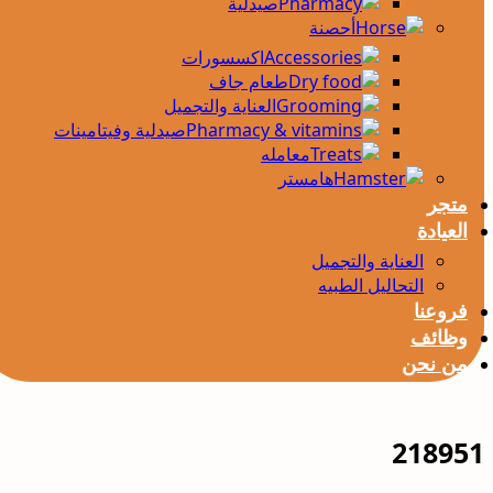
صيدلية
أحصنة
اكسسورات
طعام جاف
العناية والتجميل
صيدلية وفيتامينات
معامله
هامستر
متجر
العيادة
العناية والتجميل
التحاليل الطبيه
فروعنا
وظائف
من نحن
218951