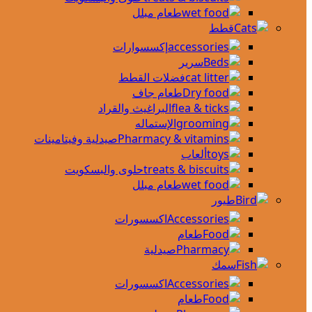
طعام مبلل
قطط
إكسسوارات
سرير
فضلات القطط
طعام جاف
البراغيث والقراد
الإستماله
صيدلية وفيتامينات
ألعاب
حلوى والبسكويت
طعام مبلل
طيور
اكسسورات
طعام
صيدلية
سمك
اكسسورات
طعام