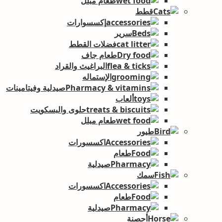
طعام مبلل
قطط
إكسسوارات
سرير
فضلات القطط
طعام جاف
البراغيث والقراد
الإستماله
صيدلية وفيتامينات
ألعاب
حلوى والبسكويت
طعام مبلل
طيور
اكسسورات
طعام
صيدلية
سمك
اكسسورات
طعام
صيدلية
أحصنة