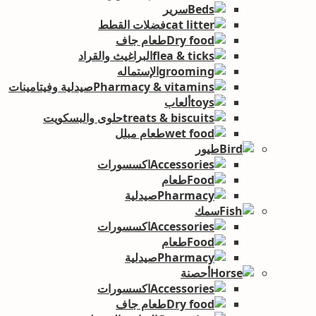
سرير
فضلات القطط
طعام جاف
البراغيث والقراد
الإستماله
صيدلية وفيتامينات
ألعاب
حلوى والبسكويت
طعام مبلل
طيور
اكسسورات
طعام
صيدلية
سمك
اكسسورات
طعام
صيدلية
أحصنة
اكسسورات
طعام جاف