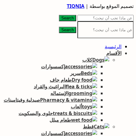
تصميم الموقع بواسطة |
TIQNIA
Search
Search
الرئيسية
الأقسام
كلاب
إكسسوارات
سرير
طعام جاف
البراغيث والقراد
الإستماله
صيدلية وفيتامينات
ألعاب
حلوى والبسكويت
طعام مبلل
قطط
إكسسوارات