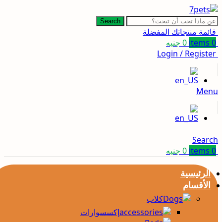
Search
قائمة منتجاتك المفضلة
0
items
0
جنيه
Login / Register
Menu
Search
0
items
0
جنيه
الرئيسية
الأقسام
كلاب
إكسسوارات