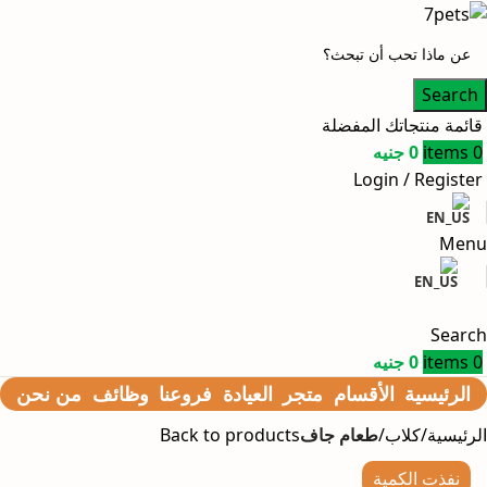
Search
قائمة منتجاتك المفضلة
0
items
0
جنيه
Login / Register
Menu
Search
0
items
0
جنيه
الرئيسية
الأقسام
متجر
العيادة
فروعنا
وظائف
من نحن
الرئيسية
كلاب
طعام جاف
Back to products
نفذت الكمية