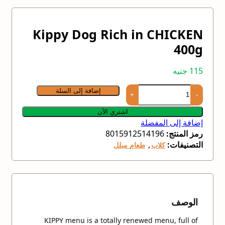
Kippy Dog Rich in CHICKEN
400g
115
جنيه
إضافة إلى السلة
اشتري الآن
إضافة إلى المفضلة
رمز المنتج:
8015912514196
التصنيفات:
,
كلاب
طعام مبلل
الوصف
KIPPY menu is a totally renewed menu, full of