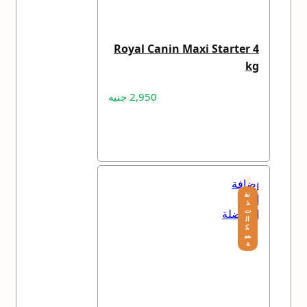
Royal Canin Maxi Starter 4
kg
2,950
جنيه
قراءة المزيد
إضافة
نف
إلى
ذ
ت
المفضلة
ال
ك
مي
ة