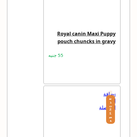
Royal canin Maxi Puppy
pouch chuncks in gravy
140 gm
55
جنيه
قراءة المزيد
إضافة
نف
إلى
ذ
ت
المفضلة
ال
ك
مي
ة