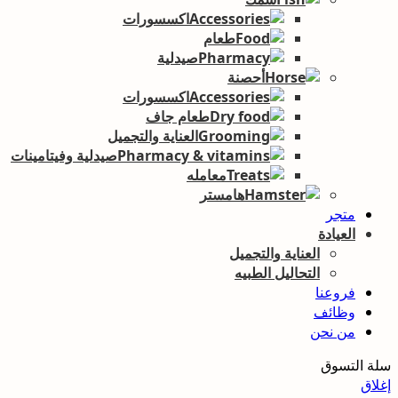
اكسسورات
طعام
صيدلية
أحصنة
اكسسورات
طعام جاف
العناية والتجميل
صيدلية وفيتامينات
معامله
هامستر
متجر
العيادة
العناية والتجميل
التحاليل الطبيه
فروعنا
وظائف
من نحن
سلة التسوق
إغلاق