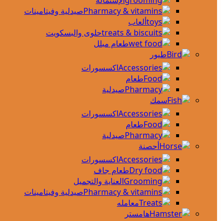
الإستماله
صيدلية وفيتامينات
ألعاب
حلوى والبسكويت
طعام مبلل
طيور
اكسسورات
طعام
صيدلية
سمك
اكسسورات
طعام
صيدلية
أحصنة
اكسسورات
طعام جاف
العناية والتجميل
صيدلية وفيتامينات
معامله
هامستر