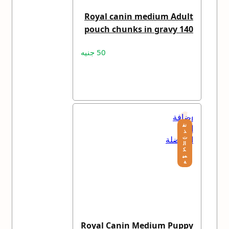
Royal canin medium Adult
pouch chunks in gravy 140
gm
50
جنيه
قراءة المزيد
إضافة
نف
إلى
ذ
ت
المفضلة
ال
ك
مي
ة
Royal Canin Medium Puppy