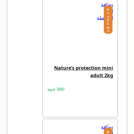
إضافة
نف
إلى
ذ
ت
المفضلة
ال
ك
مي
ة
Nature’s protection mini
adult 2kg
380
جنيه
قراءة المزيد
إضافة
نف
إلى