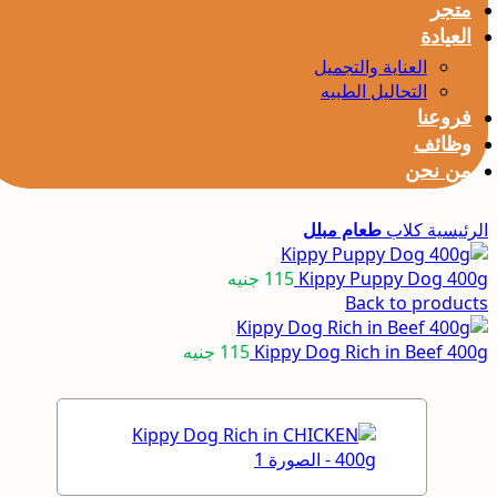
متجر
العيادة
العناية والتجميل
التحاليل الطبيه
فروعنا
وظائف
من نحن
الرئيسية
كلاب
طعام مبلل
Kippy Puppy Dog 400g
115
جنيه
Back to products
Kippy Dog Rich in Beef 400g
115
جنيه