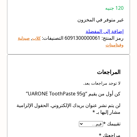
120
جنيه
غير متوفر في المخزون
إضافة إلى المفضلة
رمز المنتج:
6091300000061
التصنيفات:
,
كلاب
صيدلية
وفيتامينات
المراجعات
لا توجد مراجعات بعد.
كن أول من يقيم “UARONE ToothPaste 95g”
لن يتم نشر عنوان بريدك الإلكتروني.
الحقول الإلزامية
مشار إليها بـ
*
تقييمك
*
مراجعتك
*