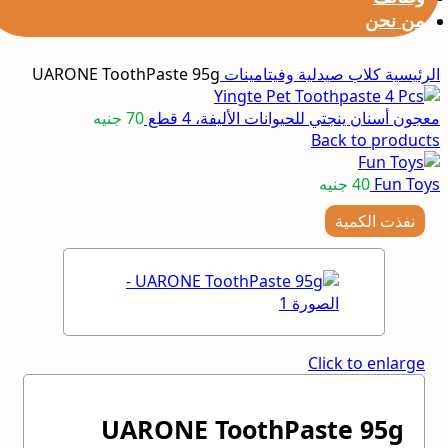
من نحن
الرئيسية
كلاب
صيدلية وفيتامينات
UARONE ToothPaste 95g
معجون أسنان ينجتي للحيوانات الأليفة، 4 قطع
70
جنيه
Back to products
Fun Toys
40
جنيه
نفذت الكمية
Click to enlarge
UARONE ToothPaste 95g