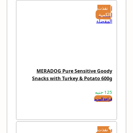
إضافة
نفذت
إلى
الكمية
المفضلة
MERADOG Pure Sensitive Goody
Snacks with Turkey & Potato 600g
125
جنيه
قراءة المزيد
إضافة
نفذت