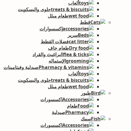
ألعاب
حلوى والبسكويت
طعام مبلل
قطط
إكسسوارات
سرير
فضلات القطط
طعام جاف
البراغيث والقراد
الإستماله
صيدلية وفيتامينات
ألعاب
حلوى والبسكويت
طعام مبلل
طيور
اكسسورات
طعام
صيدلية
سمك
اكسسورات