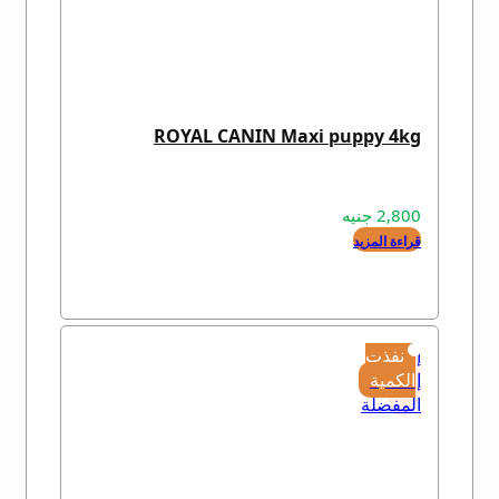
ROYAL CANIN Maxi puppy 4kg
2,800
جنيه
قراءة المزيد
إضافة
نفذت
إلى
الكمية
المفضلة