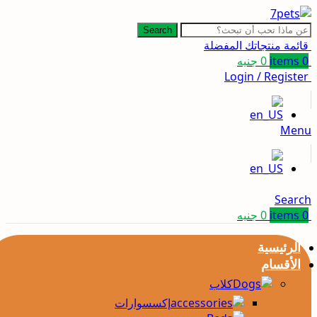
Search
قائمة منتجاتك المفضلة
0
items
0
جنيه
Login / Register
Menu
Search
0
items
0
جنيه
الرئيسية
الأقسام
كلاب
إكسسوارات