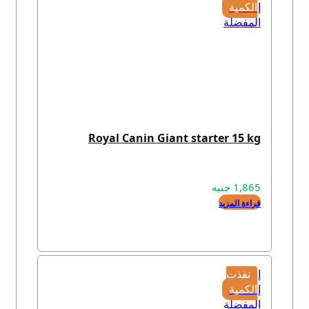
إلى
الكمية
المفضلة
Royal Canin Giant starter 15 kg
1,865
جنيه
قراءة المزيد
إضافة
نفذت
إلى
الكمية
المفضلة