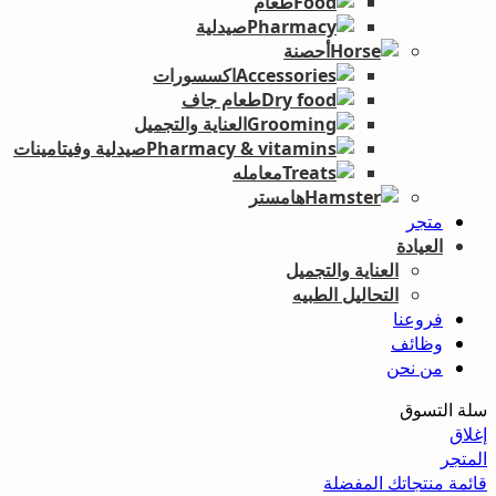
طعام
صيدلية
أحصنة
اكسسورات
طعام جاف
العناية والتجميل
صيدلية وفيتامينات
معامله
هامستر
متجر
العيادة
العناية والتجميل
التحاليل الطبيه
فروعنا
وظائف
من نحن
سلة التسوق
إغلاق
المتجر
قائمة منتجاتك المفضلة