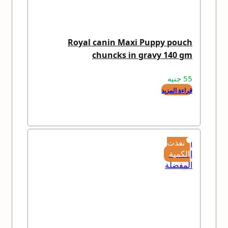
Royal canin Maxi Puppy pouch
chuncks in gravy 140 gm
55
جنيه
قراءة المزيد
إضافة
نفذت
إلى
الكمية
المفضلة