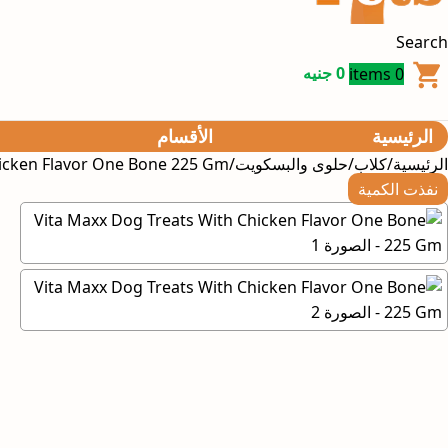
Search
0
items
0
جنيه
الرئيسية
الأقسام
الرئيسية
كلاب
حلوى والبسكويت
hicken Flavor One Bone 225 Gm
نفذت الكمية