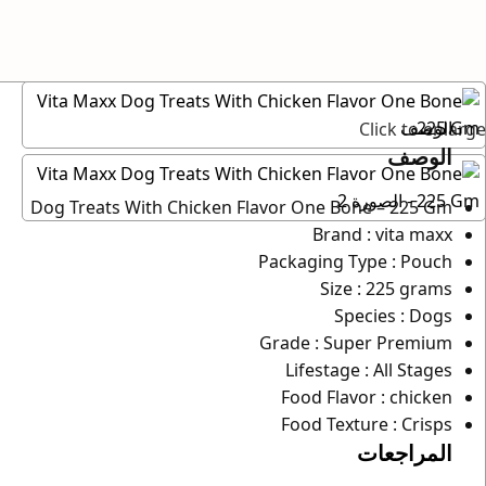
الوصف
Click to enlarge
الوصف
Dog Treats With Chicken Flavor One Bone – 225 Gm
Brand : vita maxx
Packaging Type : Pouch
Size : 225 grams
Species : Dogs
Grade : Super Premium
Lifestage : All Stages
Food Flavor : chicken
Food Texture : Crisps
المراجعات